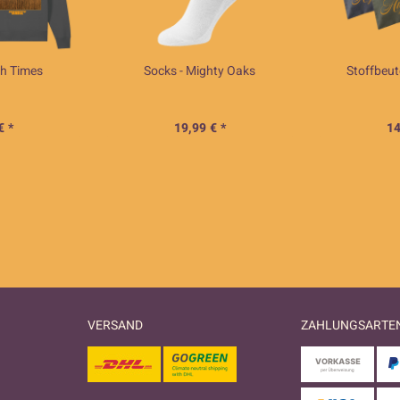
gh Times
Socks - Mighty Oaks
Stoffbeut
€ *
19,99 € *
14
VERSAND
ZAHLUNGSARTE