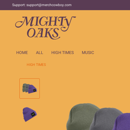
Support:
support@merchcowboy.com
HOME
ALL
HIGH TIMES
MUSIC
HIGH TIMES