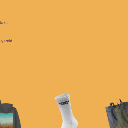
Oaks
lyamid