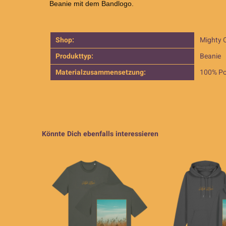
Beanie mit dem Bandlogo.
Shop:
Mighty 
Produkttyp:
Beanie
Materialzusammensetzung:
100% Po
Könnte Dich ebenfalls interessieren